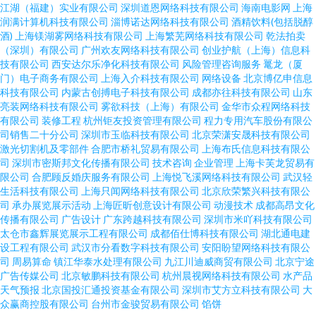
江湖（福建）实业有限公司
深圳道恩网络科技有限公司
海南电影网
上海
润满计算机科技有限公司
淄博诺达网络科技有限公司
酒精饮料(包括脱醇
酒)
上海镁湖雾网络科技有限公司
上海繁芜网络科技有限公司
乾法拍卖
（深圳）有限公司
广州欢友网络科技有限公司
创业护航（上海）信息科
技有限公司
西安达尔乐净化科技有限公司
风险管理咨询服务
鼍龙（厦
门）电子商务有限公司
上海入介科技有限公司
网络设备
北京博亿申信息
科技有限公司
内蒙古创搏电子科技有限公司
成都亦往科技有限公司
山东
亮装网络科技有限公司
雾欲科技（上海）有限公司
金华市众程网络科技
有限公司
装修工程
杭州钜友投资管理有限公司
程力专用汽车股份有限公
司销售二十分公司
深圳市玉临科技有限公司
北京荣潇安晟科技有限公司
激光切割机及零部件
合肥市桥礼贸易有限公司
上海布氏信息科技有限公
司
深圳市密斯邦文化传播有限公司
技术咨询
企业管理
上海卡芙龙贸易有
限公司
合肥顾反婚庆服务有限公司
上海悦飞溪网络科技有限公司
武汉轻
生活科技有限公司
上海只闻网络科技有限公司
北京欣荣繁兴科技有限公
司
承办展览展示活动
上海匠昕创意设计有限公司
动漫技术
成都高昂文化
传播有限公司
广告设计
广东跨越科技有限公司
深圳市米吖科技有限公司
太仓市鑫辉展览展示工程有限公司
成都佰仕博科技有限公司
湖北通电建
设工程有限公司
武汉市分看数字科技有限公司
安阳盼望网络科技有限公
司
周易算命
镇江华泰水处理有限公司
九江川迪威商贸有限公司
北京宁途
广告传媒公司
北京敏鹏科技有限公司
杭州晨视网络科技有限公司
水产品
天气预报
北京国投汇通投资基金有限公司
深圳市艾方立科技有限公司
大
众赢商控股有限公司
台州市金骏贸易有限公司
馅饼