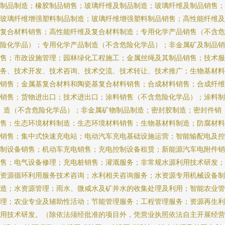
制品制造；橡胶制品销售；玻璃纤维及制品制造；玻璃纤维及制品销售；
玻璃纤维增强塑料制品制造；玻璃纤维增强塑料制品销售；高性能纤维及
复合材料销售；高性能纤维及复合材料制造；专用化学产品销售（不含危
险化学品）；专用化学产品制造（不含危险化学品）；非金属矿及制品销
售；市政设施管理；园林绿化工程施工；金属丝绳及其制品销售；技术服
务、技术开发、技术咨询、技术交流、技术转让、技术推广；生物基材料
销售；金属基复合材料和陶瓷基复合材料销售；合成材料销售；合成纤维
销售；货物进出口；技术进出口；涂料销售（不含危险化学品）；涂料制
造（不含危险化学品）；非金属矿物制品制造；密封胶制造；密封件销
售；生态环境材料制造；生态环境材料销售；生物基材料制造；防腐材料
销售；集中式快速充电站；电动汽车充电基础设施运营；智能输配电及控
制设备销售；机动车充电销售；充电控制设备租赁；新能源汽车电附件销
售；电气设备修理；充电桩销售；灌溉服务；非常规水源利用技术研发；
资源循环利用服务技术咨询；水利相关咨询服务；水资源专用机械设备制
造；水资源管理；雨水、微咸水及矿井水的收集处理及利用；智能农业管
理；农业专业及辅助性活动；节能管理服务；工程管理服务；资源再生利
用技术研发。（除依法须经批准的项目外，凭营业执照依法自主开展经营